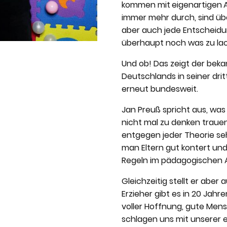
kommen mit
eigenartigen
immer mehr durch, sind über
aber auch jede Entscheidun
überhaupt noch was zu l
Und ob! Das zeigt der beka
Deutschlands in seiner dr
erneut bundesweit.
Jan Preuß spricht aus, wa
nicht mal zu denken trauen
entgegen jeder Theorie seh
man Eltern gut kontert und
Regeln im pädagogischen Al
Gleichzeitig stellt er aber
Erzieher gibt es in 20 Jahr
voller Hoffnung, gute Men
schlagen uns mit unserer 