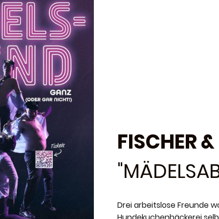
FISCHER &
"MÄDELSA
Drei arbeitslose Freunde wo
Hundekuchenbäckerei selb