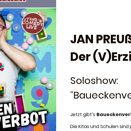
JAN PREUß
Der (V)Erz
Soloshow:
"Baueckenve
Jetzt gibt’s
Baueckenver
Die Kitas und Schulen sind p