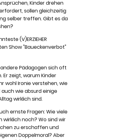
Ansprüchen, Kinder drehen
fordert, sollen gleichzeitig
g selber treffen. Gibt es da
achen?
nnteste (V)ERZIEHER
itten Show "Baueckenverbot"
s andere Pädagogen sich oft
. Er zeigt, warum Kinder
r wohl Ironie verstehen, wie
 auch wie absurd einige
ltag wirklich sind.
 auch ernste Fragen: Wie viele
en wirklich noch? Wo sind wir
schen zu erschaffen und
eigenen Doppelmoral? Aber